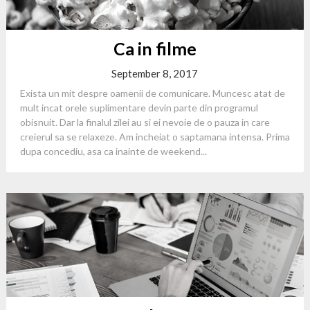
Ca in filme
September 8, 2017
Exista un mit despre oamenii de comunicare. Muncesc atat de
mult incat orele suplimentare devin parte din programul
obisnuit. Dar la finalul zilei au si ei nevoie de o pauza in care
creierul sa se relaxeze. Am incheiat o saptamana intensa. Prima
dupa concediu, asa ca inainte de weekend...