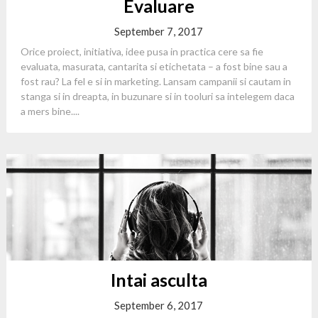
Evaluare
September 7, 2017
Orice proiect, initiativa, idee pusa in practica cere sa fie
evaluata, masurata, cantarita si etichetata – a fost bine sau a
fost rau? La fel e si in marketing. Lansam campanii si cautam in
stanga si in dreapta, in buzunare si in tooluri sa intelegem daca
a mers bine....
Intai asculta
September 6, 2017