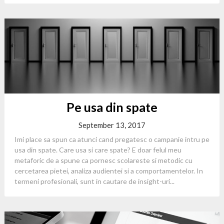
Pe usa din spate
September 13, 2017
Imi place sa spun ca atunci cand pregatesc o campanie intru pe
usa din spate. Care usa si care spate? E doar felul meu
metaforic de a spune ca pornesc scolareste si metodic cu
cercetarea pietei, analiza audientei si a comportamentelor. In
termeni profesionali, sunt in cautare de insight-uri...