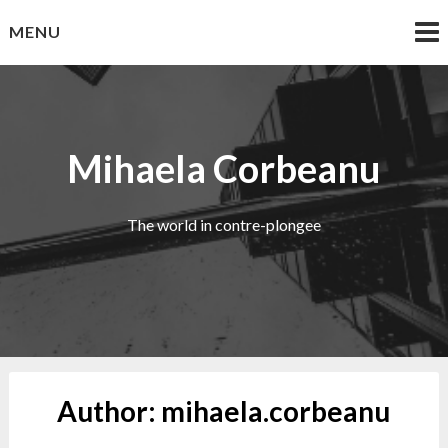
Skip
MENU
to
content
Mihaela Corbeanu
The world in contre-plongee
Author:
mihaela.corbeanu