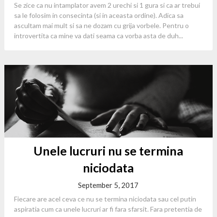
Se zice ca nu intamplator avem 2 urechi si 1 gura si ca ar trebui
sa le folosim in consecinta (si in aceasta ordine). Adica sa
ascultam mai mult si sa ne dozam cu grija vorbele. Pentru o
introvertita ca mine va dati seama ca vorba asta de duh...
Unele lucruri nu se termina
niciodata
September 5, 2017
Fiecare are acel ceva ce nu se termina niciodata sau cel putin
aspiratia cum ca unele lucruri ar fi fara sfarsit. Fara pretentia de