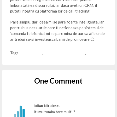
imbunatatirea discursului, iar daca aveti un CRM, il
puteti integra cu platforma lor de call tracking.
Pare simplu, dar ideea mi se pare foarte inteligenta, iar
pentru business-urile care functioneaza pe sistemul de
‘comanda telefonica’ mi se pare mina de aur sa afle unde
ar trebui sa-si investeasca banii de promovare 😉
Tags:
call tracking
,
ecommerce
,
marketing
,
ROI
One Comment
Iulian Nitulescu
Iti multumim tare mult! ?