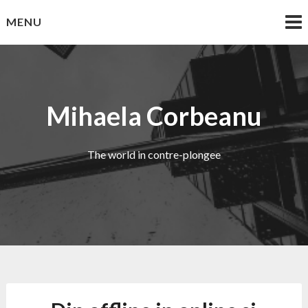
Skip
MENU
to
content
Mihaela Corbeanu
The world in contre-plongee