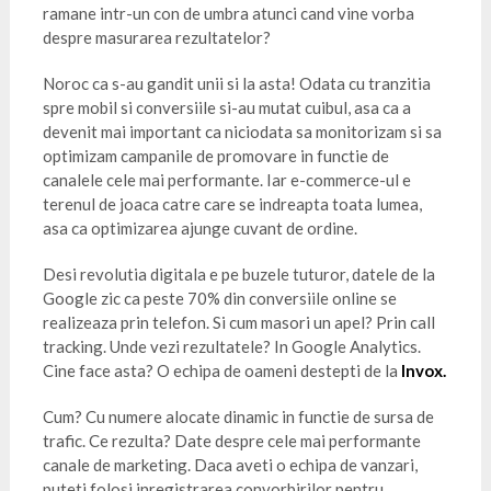
ramane intr-un con de umbra atunci cand vine vorba
despre masurarea rezultatelor?
Noroc ca s-au gandit unii si la asta! Odata cu tranzitia
spre mobil si conversiile si-au mutat cuibul, asa ca a
devenit mai important ca niciodata sa monitorizam si sa
optimizam campanile de promovare in functie de
canalele cele mai performante. Iar e-commerce-ul e
terenul de joaca catre care se indreapta toata lumea,
asa ca optimizarea ajunge cuvant de ordine.
Desi revolutia digitala e pe buzele tuturor, datele de la
Google zic ca peste 70% din conversiile online se
realizeaza prin telefon. Si cum masori un apel? Prin call
tracking. Unde vezi rezultatele? In Google Analytics.
Cine face asta? O echipa de oameni destepti de la
Invox
.
Cum? Cu numere alocate dinamic in functie de sursa de
trafic. Ce rezulta? Date despre cele mai performante
canale de marketing. Daca aveti o echipa de vanzari,
puteti folosi inregistrarea convorbirilor pentru