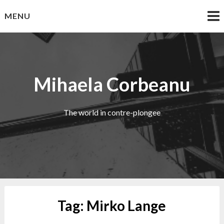
Skip
MENU
to
content
Mihaela Corbeanu
The world in contre-plongee
Tag:
Mirko Lange