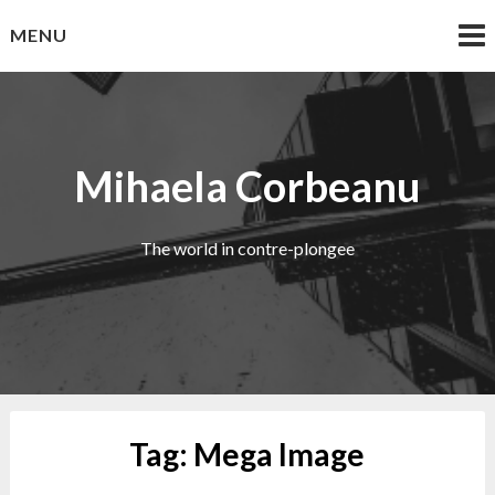
Skip
MENU
to
content
Mihaela Corbeanu
The world in contre-plongee
Tag:
Mega Image