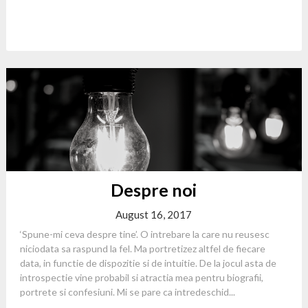
Despre noi
August 16, 2017
‘Spune-mi ceva despre tine’. O intrebare la care nu reusesc
niciodata sa raspund la fel. Ma portretizez altfel de fiecare
data, in functie de dispozitie si de intuitie. De la jocul asta de
introspectie vine probabil si atractia mea pentru biografii,
portrete si confesiuni. Mi se pare ca intredeschid...