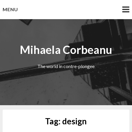
Skip
MENU
to
content
Mihaela Corbeanu
The world in contre-plongee
Tag:
design