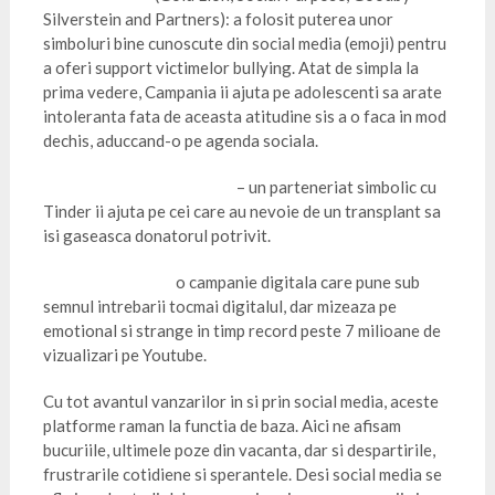
Silverstein and Partners): a folosit puterea unor
simboluri bine cunoscute din social media (emoji) pentru
a oferi support victimelor bullying. Atat de simpla la
prima vedere, Campania ii ajuta pe adolescenti sa arate
intoleranta fata de aceasta atitudine sis a o faca in mod
dechis, aduccand-o pe agenda sociala.
NHS Blood and Transplant
– un parteneriat simbolic cu
Tinder ii ajuta pe cei care au nevoie de un transplant sa
isi gaseasca donatorul potrivit.
P&G Go Ask Dad-
o campanie digitala care pune sub
semnul intrebarii tocmai digitalul, dar mizeaza pe
emotional si strange in timp record peste 7 milioane de
vizualizari pe Youtube.
Cu tot avantul vanzarilor in si prin social media, aceste
platforme raman la functia de baza. Aici ne afisam
bucuriile, ultimele poze din vacanta, dar si despartirile,
frustrarile cotidiene si sperantele. Desi social media se