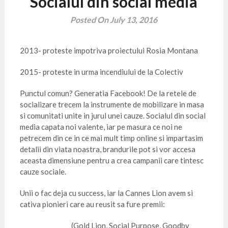
Socialul din social media
Posted On July 13, 2016
2013- proteste impotriva proiectului Rosia Montana
2015- proteste in urma incendiului de la Colectiv
Punctul comun? Generatia Facebook! De la retele de
socializare trecem la instrumente de mobilizare in masa
si comunitati unite in jurul unei cauze. Socialul din social
media capata noi valente, iar pe masura ce noi ne
petrecem din ce in ce mai mult timp online si impartasim
detalii din viata noastra, brandurile pot si vor accesa
aceasta dimensiune pentru a crea campanii care tintesc
cauze sociale.
Unii o fac deja cu success, iar la Cannes Lion avem si
cativa pionieri care au reusit sa fure premii:
I Am a Witness
(Gold Lion, Social Purpose, Goodby