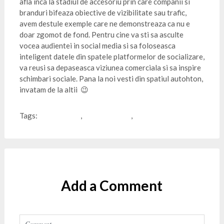
afla inca la stadiul de accesoriu prin care companii si
branduri bifeaza obiective de vizibilitate sau trafic,
avem destule exemple care ne demonstreaza ca nu e
doar zgomot de fond. Pentru cine va sti sa asculte
vocea audientei in social media si sa foloseasca
inteligent datele din spatele platformelor de socializare,
va reusi sa depaseasca viziunea comerciala si sa inspire
schimbari sociale. Pana la noi vesti din spatiul autohton,
invatam de la altii 😉
Tags:
Cannes Lion
,
social change
,
social media
Add a Comment