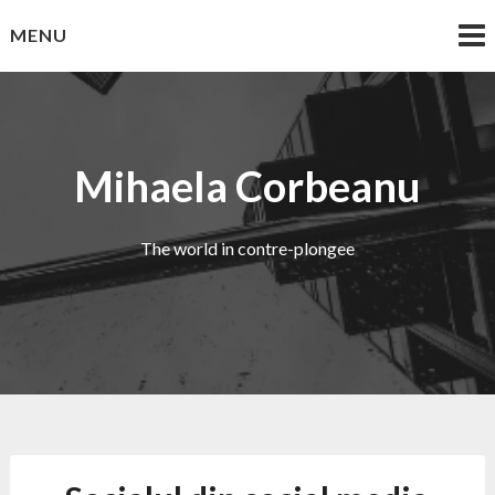
Skip
MENU
to
content
Mihaela Corbeanu
The world in contre-plongee