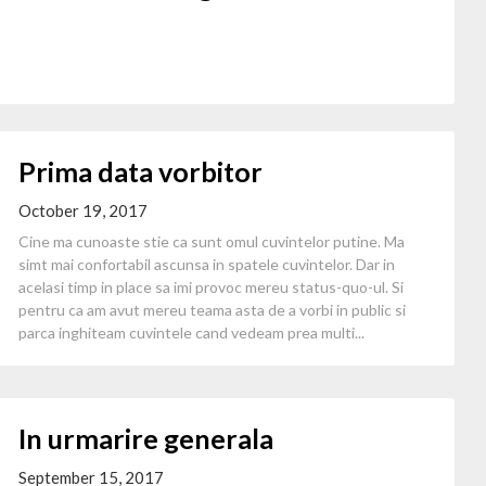
Prima data vorbitor
October 19, 2017
Cine ma cunoaste stie ca sunt omul cuvintelor putine. Ma
simt mai confortabil ascunsa in spatele cuvintelor. Dar in
acelasi timp in place sa imi provoc mereu status-quo-ul. Si
pentru ca am avut mereu teama asta de a vorbi in public si
parca inghiteam cuvintele cand vedeam prea multi...
In urmarire generala
September 15, 2017