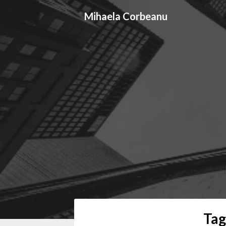
Skip
Mihaela Corbeanu
to
content
Tag