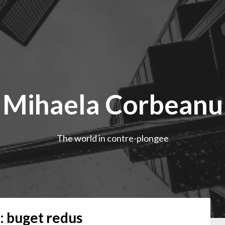
Mihaela Corbeanu
The world in contre-plongee
:
buget redus