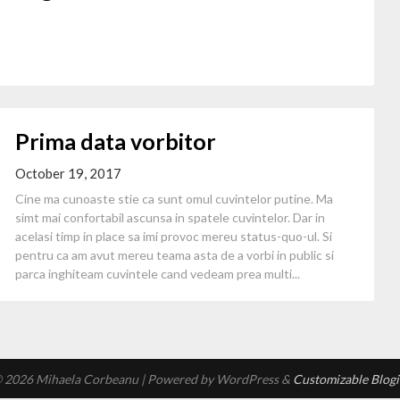
Prima data vorbitor
October 19, 2017
Cine ma cunoaste stie ca sunt omul cuvintelor putine. Ma
simt mai confortabil ascunsa in spatele cuvintelor. Dar in
acelasi timp in place sa imi provoc mereu status-quo-ul. Si
pentru ca am avut mereu teama asta de a vorbi in public si
parca inghiteam cuvintele cand vedeam prea multi...
 2026 Mihaela Corbeanu
| Powered by WordPress &
Customizable Blogi