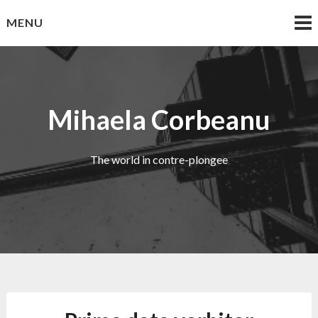
Skip
MENU
to
content
Mihaela Corbeanu
The world in contre-plongee