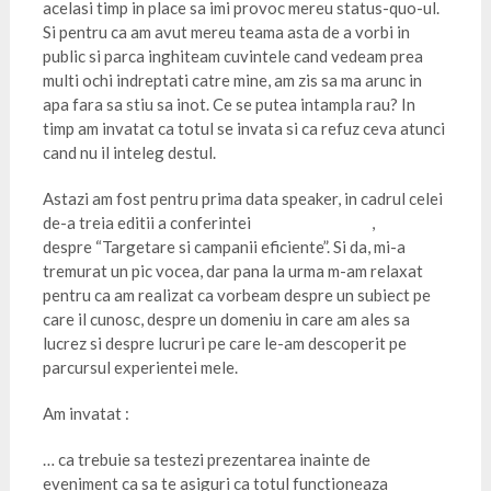
acelasi timp in place sa imi provoc mereu status-quo-ul.
Si pentru ca am avut mereu teama asta de a vorbi in
public si parca inghiteam cuvintele cand vedeam prea
multi ochi indreptati catre mine, am zis sa ma arunc in
apa fara sa stiu sa inot. Ce se putea intampla rau? In
timp am invatat ca totul se invata si ca refuz ceva atunci
cand nu il inteleg destul.
Astazi am fost pentru prima data speaker, in cadrul celei
de-a treia editii a conferintei
PR2Advertising
,
despre “Targetare si campanii eficiente”. Si da, mi-a
tremurat un pic vocea, dar pana la urma m-am relaxat
pentru ca am realizat ca vorbeam despre un subiect pe
care il cunosc, despre un domeniu in care am ales sa
lucrez si despre lucruri pe care le-am descoperit pe
parcursul experientei mele.
Am invatat :
… ca trebuie sa testezi prezentarea inainte de
eveniment ca sa te asiguri ca totul functioneaza