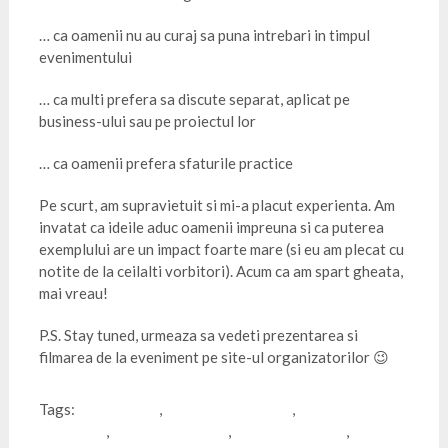
… ca oamenii nu au curaj sa puna intrebari in timpul
evenimentului
… ca multi prefera sa discute separat, aplicat pe
business-ului sau pe proiectul lor
… ca oamenii prefera sfaturile practice
Pe scurt, am supravietuit si mi-a placut experienta. Am
invatat ca ideile aduc oamenii impreuna si ca puterea
exemplului are un impact foarte mare (si eu am plecat cu
notite de la ceilalti vorbitori). Acum ca am spart gheata,
mai vreau!
P.S. Stay tuned, urmeaza sa vedeti prezentarea si
filmarea de la eveniment pe site-ul organizatorilor 😉
Tags:
buget redus
,
content marketing
,
digital
marketing
,
online marketing
,
PR2Advertising
,
public